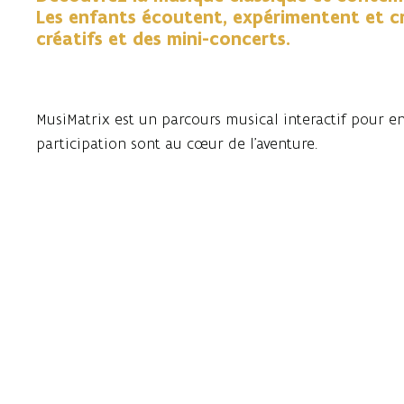
Les enfants écoutent, expérimentent et cr
créatifs et des mini-concerts.
MusiMatrix est un parcours musical interactif pour enf
participation sont au cœur de l’aventure.
Les élèves et leurs enseignants se retrouvent face à fa
classique ou contemporaine et ses interprètes. Les ba
jouer ensemble s’effacent pour laisser place à une e
Chez MusiMatrix, Musica Impulscentrum (
https://www
renommés. Les activités sont spécialement conçues po
apprécier la musique tout en s'amusant et en faisant
interactif vous permet de découvrir et d'apprendre 