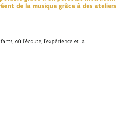
éent de la musique grâce à des ateliers
ants, où l’écoute, l’expérience et la
ce, et oreille à oreille, avec la musique
rrières entre écouter, vivre activement et
xpérience musicale immersive et participative.
.musica.be/
) collabore avec des ensembles
ur inspirer les enfants et les encourager à
 de nouvelles expériences. Un parcours
la musique d'une manière totalement nouvelle.