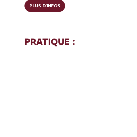
PLUS D'INFOS
PRATIQUE :
Durée :
90 minutes.
Représentations à 9 h, 11 h et 13 h 30
Pour qui : 1re et 2e année.
Groupes d'environ 40 élèves
Inscrivez-vous à :
frouke.bastiaens@vlaanderen.be
Prix :
5 €/élève. L'accompagnement
des professeurs est gratuit.
Passionné(e) de musique ? Inscrivez-
vous dès maintenant !