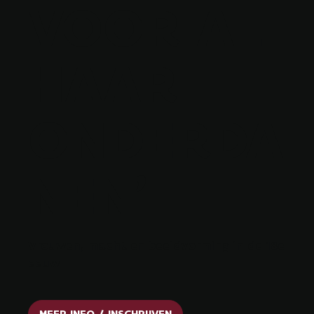
VOOR AL
HAAR
ONDERDA
NEN’
Vrouwen, macht en beeldvorming in de 18e
eeuw
MEER INFO / INSCHRIJVEN