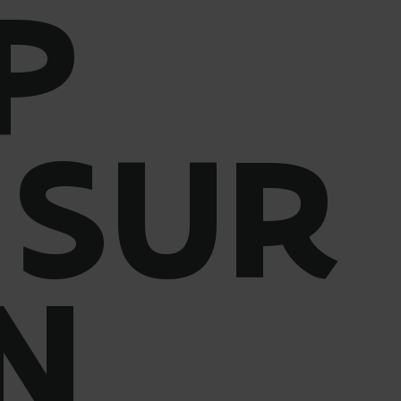
P
 SUR
N