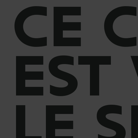
CE 
EST
LE S