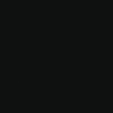
3
JARDINS
À LA