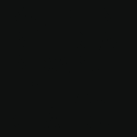
WEB EN
NÉERLA
NDAIS.
FÊTE AU
CHÂTEAU