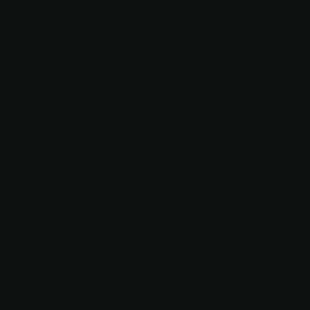
WEB EN
NÉERLA
NDAIS.
INCENDIE
À ALDEN